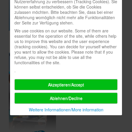
Nutzererfahrung zu verbessern (Tracking Cookies). Sie
können selbst entscheiden, ob Sie die Cookies
In eigener Sache-On our own behalf
zulassen möchten. Bitte beachten Sie, dass bei einer
Ablehnung womöglich nicht mehr alle Funktionalitäten
Archivierte Meldungen-News archive
der Seite zur Verfügung stehen.
We use cookies on our website. Some of them are
essential for the operation of the site, while others help
us to improve this website and the user experience
(tracking cookies). You can decide for yourself whether
you want to allow the cookies. Please note that if you
refuse, you may not be able to use all the
functionalities of the site.
.
Akzeptieren/Accept
Ablehnen/Decline
Weitere Informationen/More information