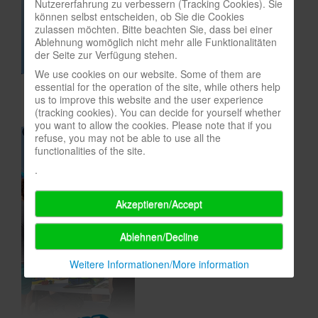
Nutzererfahrung zu verbessern (Tracking Cookies). Sie
können selbst entscheiden, ob Sie die Cookies
In eigener Sache-On our own behalf
zulassen möchten. Bitte beachten Sie, dass bei einer
Ablehnung womöglich nicht mehr alle Funktionalitäten
Archivierte Meldungen-News archive
der Seite zur Verfügung stehen.
We use cookies on our website. Some of them are
essential for the operation of the site, while others help
us to improve this website and the user experience
(tracking cookies). You can decide for yourself whether
you want to allow the cookies. Please note that if you
refuse, you may not be able to use all the
functionalities of the site.
.
Akzeptieren/Accept
Ablehnen/Decline
Weitere Informationen/More information