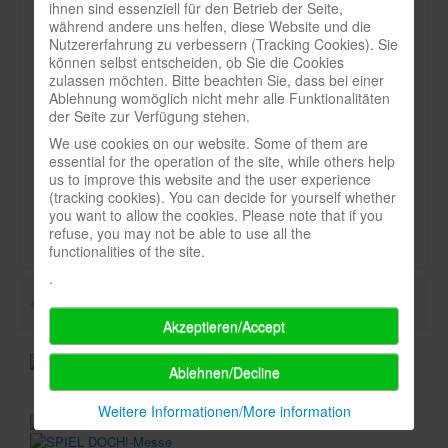
ihnen sind essenziell für den Betrieb der Seite,
Heft:
während andere uns helfen, diese Website und die
Infos
5_11
Nutzererfahrung zu verbessern (Tracking Cookies). Sie
können selbst entscheiden, ob Sie die Cookies
Shop
Seite:
zulassen möchten. Bitte beachten Sie, dass bei einer
Ablehnung womöglich nicht mehr alle Funktionalitäten
Download spielbox Special 2025
28
der Seite zur Verfügung stehen.
Newsletter
We use cookies on our website. Some of them are
Art:
essential for the operation of the site, while others help
Spieledatenbank
Stichwort
us to improve this website and the user experience
(tracking cookies). You can decide for yourself whether
Premium login
Durchschnittsnote-spielbox:
you want to allow the cookies. Please note that if you
refuse, you may not be able to use all the
Neuheiten-New Games
functionalities of the site.
Köpfe-Heads
.
Preise-Awards
Akzeptieren/Accept
Branchen-/Wirtschaftsnews
Interviews
Ablehnen/Decline
Crowdfunding
Weitere Informationen/More information
Veranstaltungen-Events