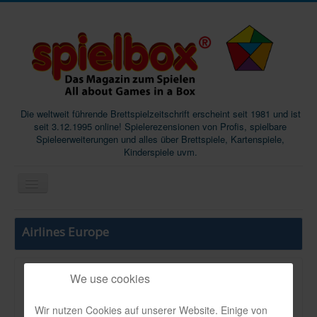
Die weltweit führende Brettspielzeitschrift erscheint seit 1981 und ist
seit 3.12.1995 online! Spielerezensionen von Profis, spielbare
Spieleerweiterungen und alles über Brettspiele, Kartenspiele,
Kinderspiele uvm.
Start
Airlines Europe
Magazine
Abos/Subscriptions
We use cookies
VerlBeschThema:
Podcast
Evergreen
Wir nutzen Cookies auf unserer Website. Einige von
SpieleMag