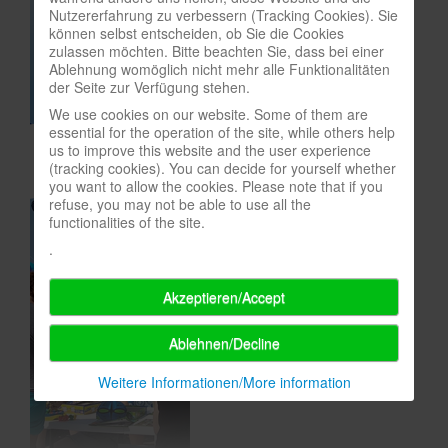
Nutzererfahrung zu verbessern (Tracking Cookies). Sie
In eigener Sache-On our own behalf
können selbst entscheiden, ob Sie die Cookies
zulassen möchten. Bitte beachten Sie, dass bei einer
Archivierte Meldungen-News archive
Ablehnung womöglich nicht mehr alle Funktionalitäten
der Seite zur Verfügung stehen.
We use cookies on our website. Some of them are
essential for the operation of the site, while others help
us to improve this website and the user experience
(tracking cookies). You can decide for yourself whether
you want to allow the cookies. Please note that if you
refuse, you may not be able to use all the
functionalities of the site.
.
Akzeptieren/Accept
Ablehnen/Decline
Weitere Informationen/More information