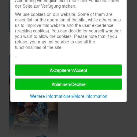
Ablehnung womöglich nicht mehr alle Funktionalitäten
der Seite zur Verfügung stehen.
In eigener Sache-On our own behalf
We use cookies on our website. Some of them are
Archivierte Meldungen-News archive
essential for the operation of the site, while others help
us to improve this website and the user experience
(tracking cookies). You can decide for yourself whether
you want to allow the cookies. Please note that if you
refuse, you may not be able to use all the
functionalities of the site.
.
Akzeptieren/Accept
Ablehnen/Decline
Weitere Informationen/More information