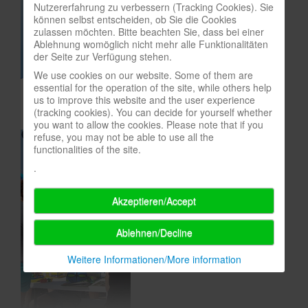
Nutzererfahrung zu verbessern (Tracking Cookies). Sie
In eigener Sache-On our own behalf
können selbst entscheiden, ob Sie die Cookies
zulassen möchten. Bitte beachten Sie, dass bei einer
Archivierte Meldungen-News archive
Ablehnung womöglich nicht mehr alle Funktionalitäten
der Seite zur Verfügung stehen.
We use cookies on our website. Some of them are
essential for the operation of the site, while others help
us to improve this website and the user experience
(tracking cookies). You can decide for yourself whether
you want to allow the cookies. Please note that if you
refuse, you may not be able to use all the
functionalities of the site.
.
Akzeptieren/Accept
Ablehnen/Decline
Weitere Informationen/More information