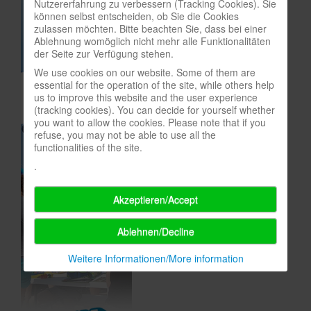
Nutzererfahrung zu verbessern (Tracking Cookies). Sie
können selbst entscheiden, ob Sie die Cookies
In eigener Sache-On our own behalf
zulassen möchten. Bitte beachten Sie, dass bei einer
Ablehnung womöglich nicht mehr alle Funktionalitäten
Archivierte Meldungen-News archive
der Seite zur Verfügung stehen.
We use cookies on our website. Some of them are
essential for the operation of the site, while others help
us to improve this website and the user experience
(tracking cookies). You can decide for yourself whether
you want to allow the cookies. Please note that if you
refuse, you may not be able to use all the
functionalities of the site.
.
Akzeptieren/Accept
Ablehnen/Decline
Weitere Informationen/More information