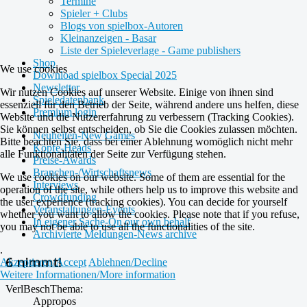
Termine
Spieler + Clubs
Blogs von spielbox-Autoren
Kleinanzeigen - Basar
Liste der Spieleverlage - Game publishers
Shop
We use cookies
Download spielbox Special 2025
Newsletter
Wir nutzen Cookies auf unserer Website. Einige von ihnen sind
Spieledatenbank
essenziell für den Betrieb der Seite, während andere uns helfen, diese
Premium login
Website und die Nutzererfahrung zu verbessern (Tracking Cookies).
Sie können selbst entscheiden, ob Sie die Cookies zulassen möchten.
Neuheiten-New Games
Bitte beachten Sie, dass bei einer Ablehnung womöglich nicht mehr
Köpfe-Heads
alle Funktionalitäten der Seite zur Verfügung stehen.
Preise-Awards
Branchen-/Wirtschaftsnews
We use cookies on our website. Some of them are essential for the
Interviews
operation of the site, while others help us to improve this website and
Crowdfunding
the user experience (tracking cookies). You can decide for yourself
Veranstaltungen-Events
whether you want to allow the cookies. Please note that if you refuse,
In eigener Sache-On our own behalf
you may not be able to use all the functionalities of the site.
Archivierte Meldungen-News archive
.
6 nimmt!
Akzeptieren/Accept
Ablehnen/Decline
Weitere Informationen/More information
VerlBeschThema:
Appropos