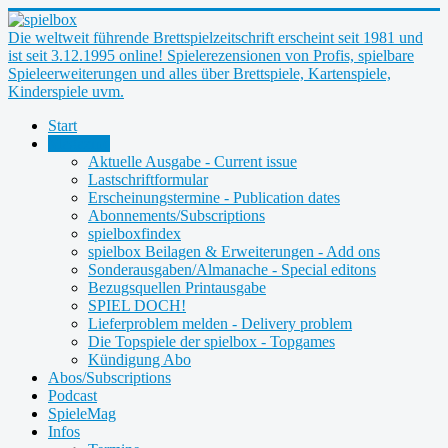
Die weltweit führende Brettspielzeitschrift erscheint seit 1981 und
ist seit 3.12.1995 online! Spielerezensionen von Profis, spielbare
Spieleerweiterungen und alles über Brettspiele, Kartenspiele,
Kinderspiele uvm.
Start
Magazine
Aktuelle Ausgabe - Current issue
Lastschriftformular
Erscheinungstermine - Publication dates
Abonnements/Subscriptions
spielboxfindex
spielbox Beilagen & Erweiterungen - Add ons
Sonderausgaben/Almanache - Special editons
Bezugsquellen Printausgabe
SPIEL DOCH!
Lieferproblem melden - Delivery problem
Die Topspiele der spielbox - Topgames
Kündigung Abo
Abos/Subscriptions
Podcast
SpieleMag
Infos