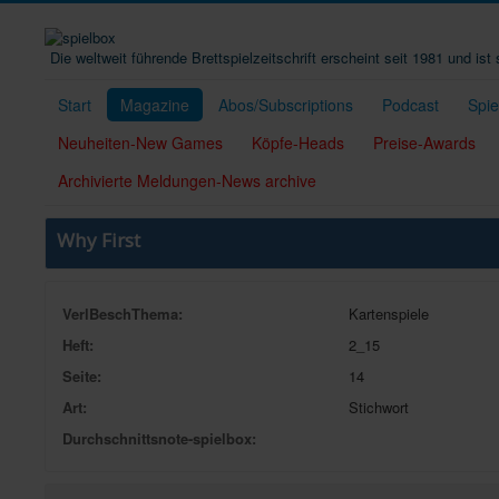
Die weltweit führende Brettspielzeitschrift erscheint seit 1981 und is
Start
Magazine
Abos/Subscriptions
Podcast
Spi
Neuheiten-New Games
Köpfe-Heads
Preise-Awards
Archivierte Meldungen-News archive
Why First
VerlBeschThema:
Kartenspiele
Heft:
2_15
Seite:
14
Art:
Stichwort
Durchschnittsnote-spielbox: