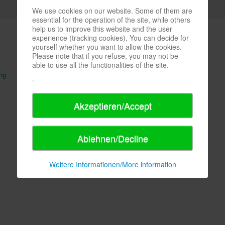
We use cookies on our website. Some of them are
essential for the operation of the site, while others
help us to improve this website and the user
experience (tracking cookies). You can decide for
yourself whether you want to allow the cookies.
Please note that if you refuse, you may not be
able to use all the functionalities of the site.
ng
AGB
Sitemap
.
Akzeptieren/Accept
Ablehnen/Decline
Weitere Informationen/More information