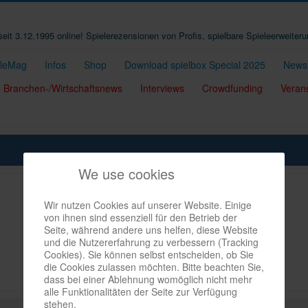
t seit 3.12.1995 online! Spielerezensionen von Profis, spielbare Spieleerweiter
eleMag
Infos
Shop
Download spielbox Special 2025
Newsl
Branchen-/Wirtschaftsnews
Interviews
Crowdfunding
Veran
We use cookies
Wir nutzen Cookies auf unserer Website. Einige
von ihnen sind essenziell für den Betrieb der
Seite, während andere uns helfen, diese Website
und die Nutzererfahrung zu verbessern (Tracking
Cookies). Sie können selbst entscheiden, ob Sie
die Cookies zulassen möchten. Bitte beachten Sie,
dass bei einer Ablehnung womöglich nicht mehr
alle Funktionalitäten der Seite zur Verfügung
stehen.