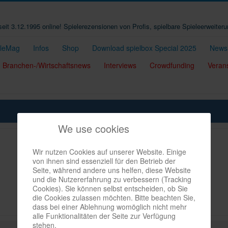
t seit 3.12.1995 online! Spielerezensionen von Profis, spielbare Spieleerweiter
eleMag
Infos
Shop
Download spielbox Special 2025
Newsl
Branchen-/Wirtschaftsnews
Interviews
Crowdfunding
Veran
We use cookies
Wir nutzen Cookies auf unserer Website. Einige
von ihnen sind essenziell für den Betrieb der
Seite, während andere uns helfen, diese Website
und die Nutzererfahrung zu verbessern (Tracking
Cookies). Sie können selbst entscheiden, ob Sie
die Cookies zulassen möchten. Bitte beachten Sie,
dass bei einer Ablehnung womöglich nicht mehr
alle Funktionalitäten der Seite zur Verfügung
stehen.