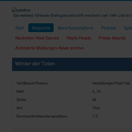
Die weltweit führende Brettspielzeitschrift erscheint seit 1981 und is
Start
Magazine
Abos/Subscriptions
Podcast
Spi
Neuheiten-New Games
Köpfe-Heads
Preise-Awards
Archivierte Meldungen-News archive
Winter der Toten
VerlBeschThema:
Heidelberger/Plaid Hat
Heft:
4_15
Seite:
48
Art:
Titel
Durchschnittsnote-spielbox:
7,2