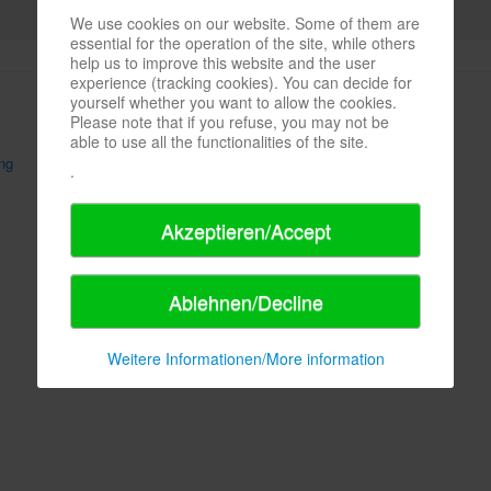
We use cookies on our website. Some of them are
essential for the operation of the site, while others
help us to improve this website and the user
experience (tracking cookies). You can decide for
yourself whether you want to allow the cookies.
Please note that if you refuse, you may not be
able to use all the functionalities of the site.
ng
AGB
Sitemap
.
Akzeptieren/Accept
Ablehnen/Decline
Weitere Informationen/More information