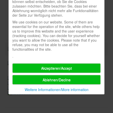
können selbst entscheiden, ob Sie die Cookies
Newsletter
zulassen möchten. Bitte beachten Sie, dass bei einer
Art:
Ablehnung womöglich nicht mehr alle Funktionalitäten
Spieledatenbank
der Seite zur Verfügung stehen.
Titel
We use cookies on our website. Some of them are
Premium login
Durchschnittsnote-spielbox:
essential for the operation of the site, while others help
us to improve this website and the user experience
Neuheiten-New Games
(tracking cookies). You can decide for yourself whether
you want to allow the cookies. Please note that if you
Köpfe-Heads
refuse, you may not be able to use all the
Preise-Awards
functionalities of the site.
.
Branchen-/Wirtschaftsnews
Interviews
Akzeptieren/Accept
Crowdfunding
Ablehnen/Decline
Veranstaltungen-Events
Weitere Informationen/More information
In eigener Sache-On our own behalf
Archivierte Meldungen-News archive