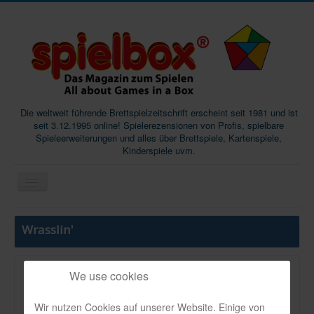
Die weltweit führende Brettspielzeitschrift erscheint seit 1981 und ist
seit 3.12.1995 online! Spielerezensionen von Profis, spielbare
Spieleerweiterungen und alles über Brettspiele, Kartenspiele,
Kinderspiele uvm.
Start
Wrasslin'
Magazine
Abos/Subscriptions
We use cookies
VerlBeschThema:
Podcast
Oldie
Wir nutzen Cookies auf unserer Website. Einige von
SpieleMag