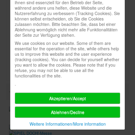
ihnen sind essenziell für den Betrieb der Seite,
Heft:
während andere uns helfen, diese Website und die
Infos
2_16
Nutzererfahrung zu verbessern (Tracking Cookies). Sie
können selbst entscheiden, ob Sie die Cookies
Shop
Seite:
zulassen möchten. Bitte beachten Sie, dass bei einer
Ablehnung womöglich nicht mehr alle Funktionalitäten
Download spielbox Special 2025
35
der Seite zur Verfügung stehen.
Newsletter
We use cookies on our website. Some of them are
Art:
essential for the operation of the site, while others help
Spieledatenbank
Titel
us to improve this website and the user experience
(tracking cookies). You can decide for yourself whether
Premium login
Durchschnittsnote-spielbox:
you want to allow the cookies. Please note that if you
refuse, you may not be able to use all the
Neuheiten-New Games
functionalities of the site.
Köpfe-Heads
.
Preise-Awards
Akzeptieren/Accept
Branchen-/Wirtschaftsnews
Interviews
Ablehnen/Decline
Crowdfunding
Weitere Informationen/More information
Veranstaltungen-Events