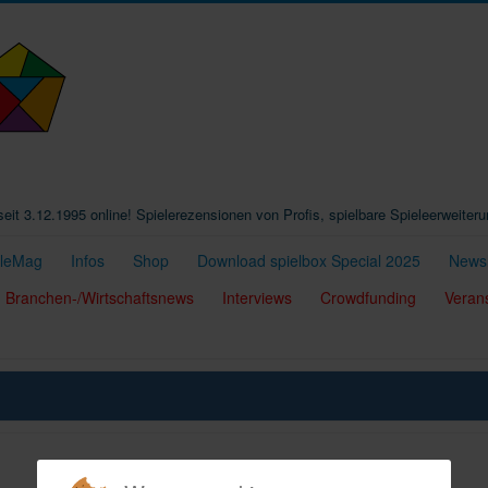
t seit 3.12.1995 online! Spielerezensionen von Profis, spielbare Spieleerweiter
eleMag
Infos
Shop
Download spielbox Special 2025
Newsl
Branchen-/Wirtschaftsnews
Interviews
Crowdfunding
Veran