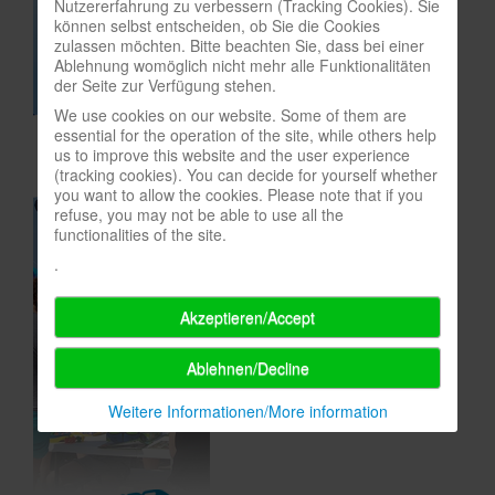
Nutzererfahrung zu verbessern (Tracking Cookies). Sie
können selbst entscheiden, ob Sie die Cookies
In eigener Sache-On our own behalf
zulassen möchten. Bitte beachten Sie, dass bei einer
Ablehnung womöglich nicht mehr alle Funktionalitäten
Archivierte Meldungen-News archive
der Seite zur Verfügung stehen.
We use cookies on our website. Some of them are
essential for the operation of the site, while others help
us to improve this website and the user experience
(tracking cookies). You can decide for yourself whether
you want to allow the cookies. Please note that if you
refuse, you may not be able to use all the
functionalities of the site.
.
Akzeptieren/Accept
Ablehnen/Decline
Weitere Informationen/More information