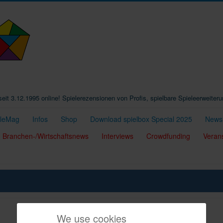
t seit 3.12.1995 online! Spielerezensionen von Profis, spielbare Spieleerweiter
eleMag
Infos
Shop
Download spielbox Special 2025
Newsl
Branchen-/Wirtschaftsnews
Interviews
Crowdfunding
Veran
We use cookies