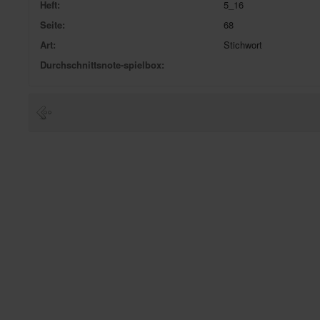
Heft:
5_16
Seite:
68
Art:
Stichwort
Durchschnittsnote-spielbox: