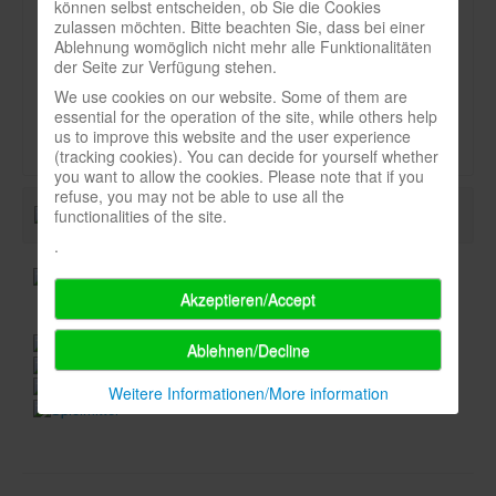
können selbst entscheiden, ob Sie die Cookies
Newsletter
zulassen möchten. Bitte beachten Sie, dass bei einer
Art:
Ablehnung womöglich nicht mehr alle Funktionalitäten
Spieledatenbank
der Seite zur Verfügung stehen.
Stichwort
We use cookies on our website. Some of them are
Premium login
Durchschnittsnote-spielbox:
essential for the operation of the site, while others help
us to improve this website and the user experience
Neuheiten-New Games
(tracking cookies). You can decide for yourself whether
you want to allow the cookies. Please note that if you
Köpfe-Heads
refuse, you may not be able to use all the
Preise-Awards
functionalities of the site.
.
Branchen-/Wirtschaftsnews
Interviews
Akzeptieren/Accept
Crowdfunding
Ablehnen/Decline
Veranstaltungen-Events
Weitere Informationen/More information
In eigener Sache-On our own behalf
Archivierte Meldungen-News archive