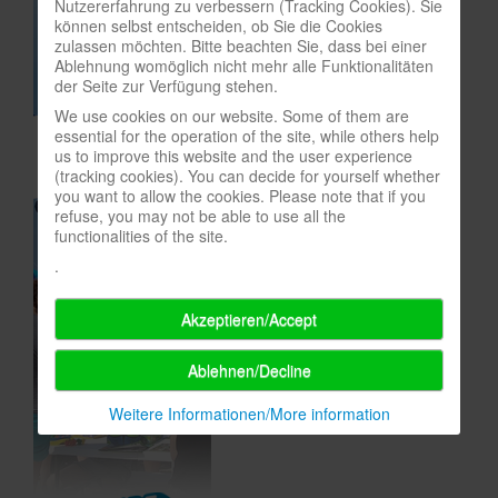
Nutzererfahrung zu verbessern (Tracking Cookies). Sie
können selbst entscheiden, ob Sie die Cookies
In eigener Sache-On our own behalf
zulassen möchten. Bitte beachten Sie, dass bei einer
Ablehnung womöglich nicht mehr alle Funktionalitäten
Archivierte Meldungen-News archive
der Seite zur Verfügung stehen.
We use cookies on our website. Some of them are
essential for the operation of the site, while others help
us to improve this website and the user experience
(tracking cookies). You can decide for yourself whether
you want to allow the cookies. Please note that if you
refuse, you may not be able to use all the
functionalities of the site.
.
Akzeptieren/Accept
Ablehnen/Decline
Weitere Informationen/More information