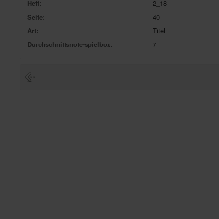
Heft:
2_18
Seite:
40
Art:
Titel
Durchschnittsnote-spielbox:
7