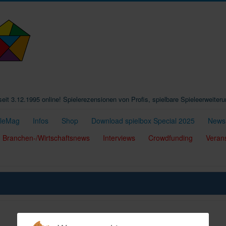
t seit 3.12.1995 online! Spielerezensionen von Profis, spielbare Spieleerweiter
eleMag
Infos
Shop
Download spielbox Special 2025
Newsl
Branchen-/Wirtschaftsnews
Interviews
Crowdfunding
Veran