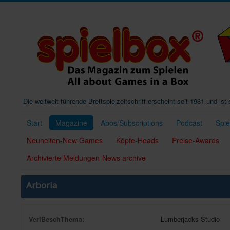
Die weltweit führende Brettspielzeitschrift erscheint seit 1981 und is
Start
Magazine
Abos/Subscriptions
Podcast
Spi
Neuheiten-New Games
Köpfe-Heads
Preise-Awards
Archivierte Meldungen-News archive
Arboria
VerlBeschThema:
Lumberjacks Studio