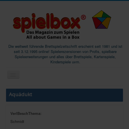
Die weltweit führende Brettspielzeitschrift erscheint seit 1981 und ist
seit 3.12.1995 online! Spielerezensionen von Profis, spielbare
Spieleerweiterungen und alles über Brettspiele, Kartenspiele,
Kinderspiele uvm.
Start
Aquädukt
Magazine
Abos/Subscriptions
VerlBeschThema:
Podcast
Schmidt
SpieleMag