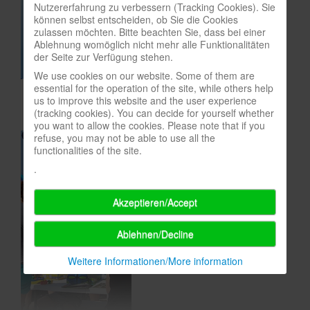
Nutzererfahrung zu verbessern (Tracking Cookies). Sie
In eigener Sache-On our own behalf
können selbst entscheiden, ob Sie die Cookies
zulassen möchten. Bitte beachten Sie, dass bei einer
Archivierte Meldungen-News archive
Ablehnung womöglich nicht mehr alle Funktionalitäten
der Seite zur Verfügung stehen.
We use cookies on our website. Some of them are
essential for the operation of the site, while others help
us to improve this website and the user experience
(tracking cookies). You can decide for yourself whether
you want to allow the cookies. Please note that if you
refuse, you may not be able to use all the
functionalities of the site.
.
Akzeptieren/Accept
Ablehnen/Decline
Weitere Informationen/More information