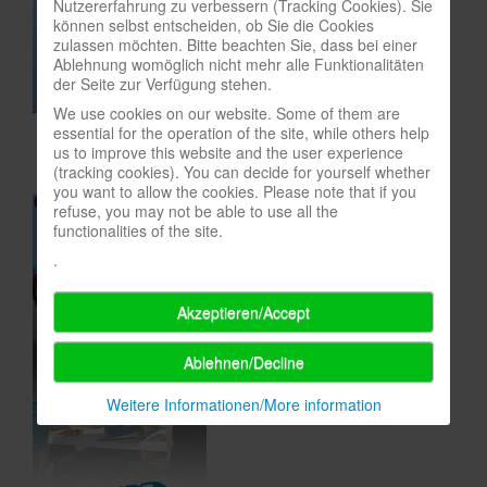
Nutzererfahrung zu verbessern (Tracking Cookies). Sie
können selbst entscheiden, ob Sie die Cookies
In eigener Sache-On our own behalf
zulassen möchten. Bitte beachten Sie, dass bei einer
Ablehnung womöglich nicht mehr alle Funktionalitäten
Archivierte Meldungen-News archive
der Seite zur Verfügung stehen.
We use cookies on our website. Some of them are
essential for the operation of the site, while others help
us to improve this website and the user experience
(tracking cookies). You can decide for yourself whether
you want to allow the cookies. Please note that if you
refuse, you may not be able to use all the
functionalities of the site.
.
Akzeptieren/Accept
Ablehnen/Decline
Weitere Informationen/More information