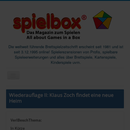
Die weltweit führende Brettspielzeitschrift erscheint seit 1981 und ist
seit 3.12.1995 online! Spielerezensionen von Profis, spielbare
Spieleerweiterungen und alles über Brettspiele, Kartenspiele,
Kinderspiele uvm.
Start
Wiederauflage II: Klaus Zoch findet eine neue
Magazine
Heim
Abos/Subscriptions
Podcast
VerlBeschThema:
In Kürze
SpieleMag