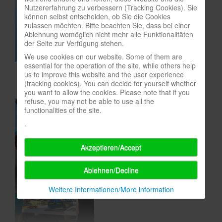
Nutzererfahrung zu verbessern (Tracking Cookies). Sie
In eigener Sache-On our own behalf
können selbst entscheiden, ob Sie die Cookies
zulassen möchten. Bitte beachten Sie, dass bei einer
Archivierte Meldungen-News archive
Ablehnung womöglich nicht mehr alle Funktionalitäten
der Seite zur Verfügung stehen.
We use cookies on our website. Some of them are
essential for the operation of the site, while others help
us to improve this website and the user experience
(tracking cookies). You can decide for yourself whether
you want to allow the cookies. Please note that if you
refuse, you may not be able to use all the
functionalities of the site.
.
Akzeptieren/Accept
Ablehnen/Decline
Weitere Informationen/More information