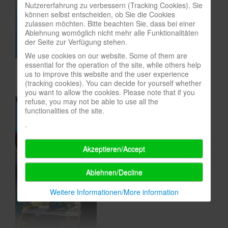
Nutzererfahrung zu verbessern (Tracking Cookies). Sie
In eigener Sache-On our own behalf
können selbst entscheiden, ob Sie die Cookies
zulassen möchten. Bitte beachten Sie, dass bei einer
Archivierte Meldungen-News archive
Ablehnung womöglich nicht mehr alle Funktionalitäten
der Seite zur Verfügung stehen.
We use cookies on our website. Some of them are
essential for the operation of the site, while others help
us to improve this website and the user experience
(tracking cookies). You can decide for yourself whether
you want to allow the cookies. Please note that if you
refuse, you may not be able to use all the
functionalities of the site.
.
Akzeptieren/Accept
Ablehnen/Decline
Weitere Informationen/More information