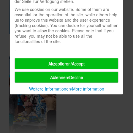
der Seite zur Verfügung stehen.
In eigener Sache-On our own behalf
We use cookies on our website. Some of them are
essential for the operation of the site, while others help
Archivierte Meldungen-News archive
us to improve this website and the user experience
(tracking cookies). You can decide for yourself whether
you want to allow the cookies. Please note that if you
refuse, you may not be able to use all the
functionalities of the site.
.
Akzeptieren/Accept
Ablehnen/Decline
Weitere Informationen/More information