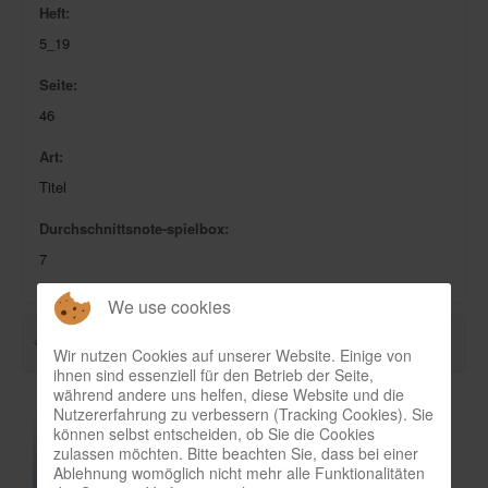
Heft:
Infos
5_19
Shop
Seite:
Download spielbox Special 2025
46
Newsletter
Art:
Spieledatenbank
Titel
Premium login
Durchschnittsnote-spielbox:
Neuheiten-New Games
7
Köpfe-Heads
We use cookies
Preise-Awards
Wir nutzen Cookies auf unserer Website. Einige von
Branchen-/Wirtschaftsnews
ihnen sind essenziell für den Betrieb der Seite,
während andere uns helfen, diese Website und die
Interviews
Nutzererfahrung zu verbessern (Tracking Cookies). Sie
können selbst entscheiden, ob Sie die Cookies
Crowdfunding
zulassen möchten. Bitte beachten Sie, dass bei einer
Ablehnung womöglich nicht mehr alle Funktionalitäten
Veranstaltungen-Events