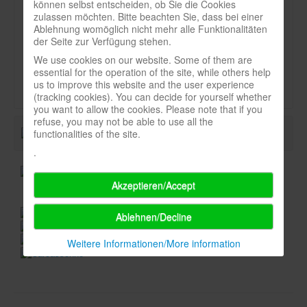
können selbst entscheiden, ob Sie die Cookies
Newsletter
zulassen möchten. Bitte beachten Sie, dass bei einer
Art:
Ablehnung womöglich nicht mehr alle Funktionalitäten
Spieledatenbank
der Seite zur Verfügung stehen.
Kinderspiele
We use cookies on our website. Some of them are
Premium login
Durchschnittsnote-spielbox:
essential for the operation of the site, while others help
us to improve this website and the user experience
Neuheiten-New Games
(tracking cookies). You can decide for yourself whether
you want to allow the cookies. Please note that if you
Köpfe-Heads
refuse, you may not be able to use all the
Preise-Awards
functionalities of the site.
.
Branchen-/Wirtschaftsnews
Interviews
Akzeptieren/Accept
Crowdfunding
Ablehnen/Decline
Veranstaltungen-Events
Weitere Informationen/More information
In eigener Sache-On our own behalf
Archivierte Meldungen-News archive