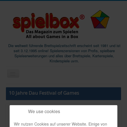
Die weltweit führende Brettspielzeitschrift erscheint seit 1981 und ist
seit 3.12.1995 online! Spielerezensionen von Profis, spielbare
Spieleerweiterungen und alles über Brettspiele, Kartenspiele,
Kinderspiele uvm.
Start
10 Jahre Dau Festival of Games
Magazine
Abos/Subscriptions
We use cookies
VerlBeschThema:
Podcast
Aktuell / Reportage
Wir nutzen Cookies auf unserer Website. Einige von
SpieleMag