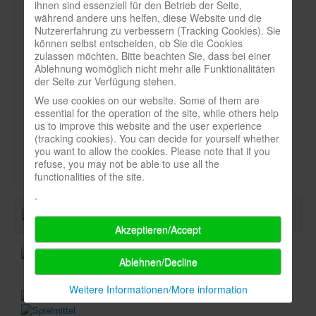
ihnen sind essenziell für den Betrieb der Seite,
Heft:
während andere uns helfen, diese Website und die
Infos
7_21
Nutzererfahrung zu verbessern (Tracking Cookies). Sie
können selbst entscheiden, ob Sie die Cookies
Shop
Seite:
zulassen möchten. Bitte beachten Sie, dass bei einer
Ablehnung womöglich nicht mehr alle Funktionalitäten
Download spielbox Special 2025
36
der Seite zur Verfügung stehen.
Newsletter
We use cookies on our website. Some of them are
Art:
essential for the operation of the site, while others help
Spieledatenbank
Stichwort
us to improve this website and the user experience
(tracking cookies). You can decide for yourself whether
Premium login
Durchschnittsnote-spielbox:
you want to allow the cookies. Please note that if you
refuse, you may not be able to use all the
Neuheiten-New Games
functionalities of the site.
Köpfe-Heads
.
Preise-Awards
Akzeptieren/Accept
Branchen-/Wirtschaftsnews
Ablehnen/Decline
Interviews
Crowdfunding
Weitere Informationen/More information
Veranstaltungen-Events