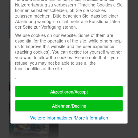
Nutzererfahrung zu verbessern (Tracking Cookies). Sie
In eigener Sache-On our own behalf
können selbst entscheiden, ob Sie die Cookies
zulassen möchten. Bitte beachten Sie, dass bei einer
Archivierte Meldungen-News archive
Ablehnung womöglich nicht mehr alle Funktionalitäten
der Seite zur Verfügung stehen.
We use cookies on our website. Some of them are
essential for the operation of the site, while others help
us to improve this website and the user experience
(tracking cookies). You can decide for yourself whether
you want to allow the cookies. Please note that if you
refuse, you may not be able to use all the
functionalities of the site.
.
Akzeptieren/Accept
Ablehnen/Decline
Weitere Informationen/More information