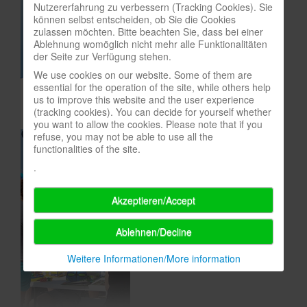
Nutzererfahrung zu verbessern (Tracking Cookies). Sie
In eigener Sache-On our own behalf
können selbst entscheiden, ob Sie die Cookies
zulassen möchten. Bitte beachten Sie, dass bei einer
Archivierte Meldungen-News archive
Ablehnung womöglich nicht mehr alle Funktionalitäten
der Seite zur Verfügung stehen.
We use cookies on our website. Some of them are
essential for the operation of the site, while others help
us to improve this website and the user experience
(tracking cookies). You can decide for yourself whether
you want to allow the cookies. Please note that if you
refuse, you may not be able to use all the
functionalities of the site.
.
Akzeptieren/Accept
Ablehnen/Decline
Weitere Informationen/More information