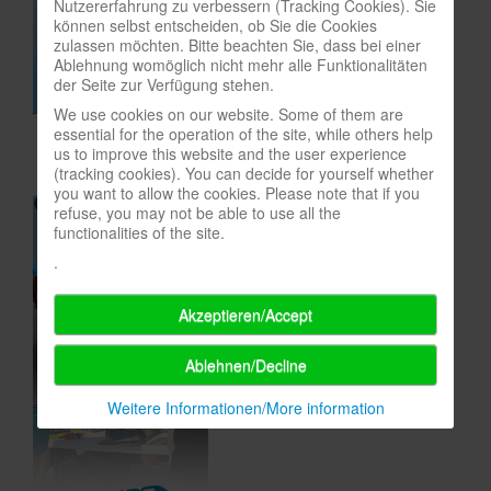
Nutzererfahrung zu verbessern (Tracking Cookies). Sie
können selbst entscheiden, ob Sie die Cookies
In eigener Sache-On our own behalf
zulassen möchten. Bitte beachten Sie, dass bei einer
Ablehnung womöglich nicht mehr alle Funktionalitäten
Archivierte Meldungen-News archive
der Seite zur Verfügung stehen.
We use cookies on our website. Some of them are
essential for the operation of the site, while others help
us to improve this website and the user experience
(tracking cookies). You can decide for yourself whether
you want to allow the cookies. Please note that if you
refuse, you may not be able to use all the
functionalities of the site.
.
Akzeptieren/Accept
Ablehnen/Decline
Weitere Informationen/More information