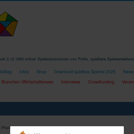
t seit 3.12.1995 online! Spielerezensionen von Profis, spielbare Spieleerweiter
eleMag
Infos
Shop
Download spielbox Special 2025
Newsl
Branchen-/Wirtschaftsnews
Interviews
Crowdfunding
Veran
 Pfister