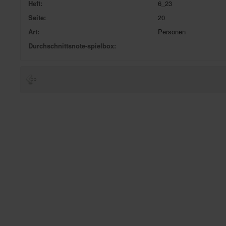
Heft:
6_23
Seite:
20
Art:
Personen
Durchschnittsnote-spielbox: