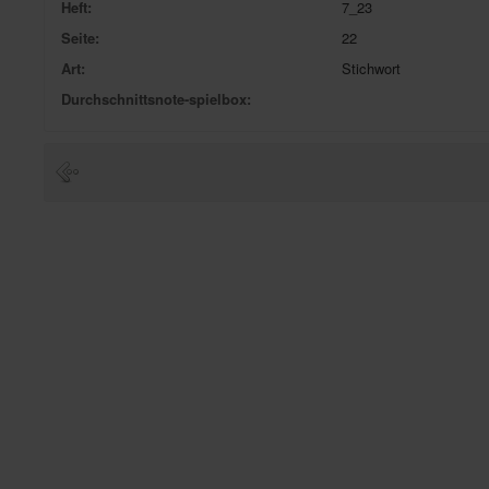
Heft:
7_23
Seite:
22
Art:
Stichwort
Durchschnittsnote-spielbox: