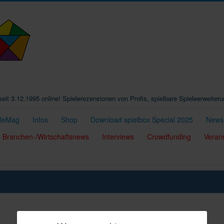
t seit 3.12.1995 online! Spielerezensionen von Profis, spielbare Spieleerweiter
eleMag
Infos
Shop
Download spielbox Special 2025
Newsl
Branchen-/Wirtschaftsnews
Interviews
Crowdfunding
Veran