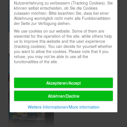
Nutzererfahrung zu verbessern (Tracking Cookies). Sie
In eigener Sache-On our own behalf
können selbst entscheiden, ob Sie die Cookies
zulassen möchten. Bitte beachten Sie, dass bei einer
Archivierte Meldungen-News archive
Ablehnung womöglich nicht mehr alle Funktionalitäten
der Seite zur Verfügung stehen.
We use cookies on our website. Some of them are
essential for the operation of the site, while others help
us to improve this website and the user experience
(tracking cookies). You can decide for yourself whether
you want to allow the cookies. Please note that if you
refuse, you may not be able to use all the
functionalities of the site.
.
Akzeptieren/Accept
Ablehnen/Decline
Weitere Informationen/More information