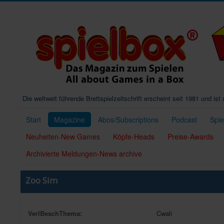
Die weltweit führende Brettspielzeitschrift erscheint seit 1981 und is
Start
Magazine
Abos/Subscriptions
Podcast
Spi
Neuheiten-New Games
Köpfe-Heads
Preise-Awards
Archivierte Meldungen-News archive
Zoo Sim
VerlBeschThema:
Cwali