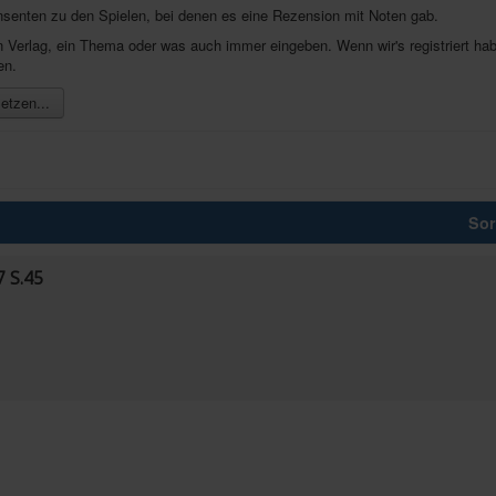
nsenten zu den Spielen, bei denen es eine Rezension mit Noten gab.
inen Verlag, ein Thema oder was auch immer eingeben. Wenn wir's registriert 
en.
etzen...
Sor
 S.45