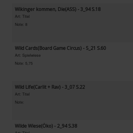
Wikinger kommen, Die(ASS) - 3_94 S.18
Art: Titel
Note: 8
Wild Cards(Board Game Circus) - 5_21 S.60
Art: Spielwiese
Note: 5,75
Wild Life(Carlit + Rav) - 3_07 S.22
Art: Titel
Note:
Wilde Wiese(Öko) - 2_94 S.38
Art: Titel