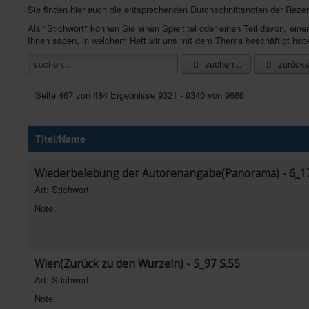
Sie finden hier auch die entsprechenden Durchschnittsnoten der Reze
Als "Stichwort" können Sie einen Spieltitel oder einen Teil davon, e
Ihnen sagen, in welchem Heft wir uns mit dem Thema beschäftigt hab
suchen...
zurücks
Seite 467 von 484 Ergebnisse 9321 - 9340 von 9666
Titel/Name
Wiederbelebung der Autorenangabe(Panorama) - 6_17
Art: Stichwort
Note:
Wien(Zurück zu den Wurzeln) - 5_97 S.55
Art: Stichwort
Note: