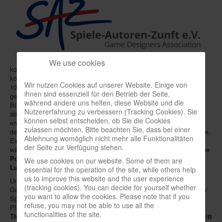
Infos
Shop
Download spielbox Special 2025
We use cookies
Newsletter
konsumiert, weshalb ein
physischer Leihvorgang aus der Mode
kommt: Für
2016
hatte der
Deutsche Bibliotheksverband
an rund
Spieledatenbank
Wir nutzen Cookies auf unserer Website. Einige von
10.000 öffentlichen Standorten noch etwa 219 Mio. Besuche
ihnen sind essenziell für den Betrieb der Seite,
geschätzt,
2017
waren es an 9.000 Orten nur noch 120 Mio.
Premium login
während andere uns helfen, diese Website und die
Büchereien haben zwar mittlerweile auch ein Digitalangebot, dürften
Nutzererfahrung zu verbessern (Tracking Cookies). Sie
aber froh sein, ihre Zielgruppe mit einer eigenen
Spiele-Ausleihe
Neuheiten-New Games
können selbst entscheiden, ob Sie die Cookies
erweitern zu können. Gesellschaftsspiele leiden nämlich kaum unter
zulassen möchten. Bitte beachten Sie, dass bei einer
der Digitalisierung und erfreuen sich gar einer wachsenden Nachfrage.
Köpfe-Heads
Ablehnung womöglich nicht mehr alle Funktionalitäten
Ein interessantes Thema also für die Spielebranche, und so findet
der Seite zur Verfügung stehen.
während der kommenden
SPIEL
(24.-27.10.) in Essen am 26.10. eine
Preise-Awards
Podiumsdiskussion
zum Thema
"Spiele in Bibliotheken und
We use cookies on our website. Some of them are
Branchen-/Wirtschaftsnews
Ludotheken - Spielen im öffentlichen Kulturraum"
statt.
essential for the operation of the site, while others help
us to improve this website and the user experience
Um 11 Uhr treffen sich im CC Süd, Saal Rheinland, die folgenden
Interviews
(tracking cookies). You can decide for yourself whether
Gesprächspartner: Moderator
Christian Beiersdorf
(Geschäftsführer
you want to allow the cookies. Please note that if you
Spiele-Autoren-Zunft),
Petra Fuchs
(Spielecafé der Generationen,
Crowdfunding
refuse, you may not be able to use all the
Pfarrkirchen),
Renate Fuchs
(Koordinatorin European Toy Libraries),
functionalities of the site.
Thomas Patzner
(Leiter Stadtbücherei Ahrensburg),
Michael Schmitt
Veranstaltungen-Events