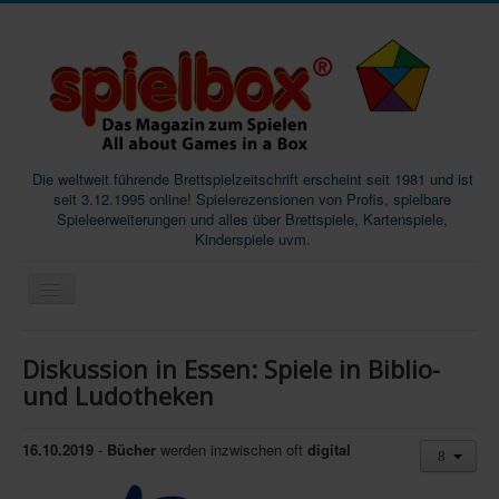
Die weltweit führende Brettspielzeitschrift erscheint seit 1981 und ist
seit 3.12.1995 online! Spielerezensionen von Profis, spielbare
Spieleerweiterungen und alles über Brettspiele, Kartenspiele,
Kinderspiele uvm.
Start
Diskussion in Essen: Spiele in Biblio-
Magazine
und Ludotheken
Abos/Subscriptions
16.10.2019
-
Bücher
werden inzwischen oft
digital
Podcast
SpieleMag