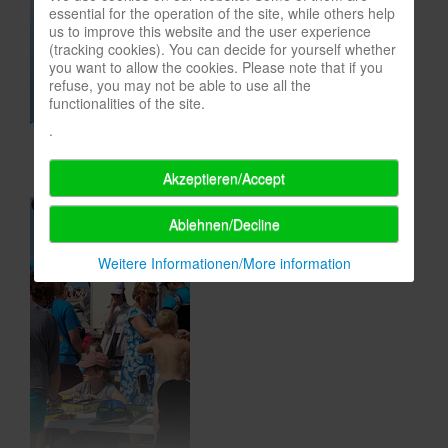
essential for the operation of the site, while others help
In eigener Sache-On our own behalf
us to improve this website and the user experience
(tracking cookies). You can decide for yourself whether
Archivierte Meldungen-News archive
you want to allow the cookies. Please note that if you
refuse, you may not be able to use all the
functionalities of the site.
.
Akzeptieren/Accept
Ablehnen/Decline
Weitere Informationen/More information