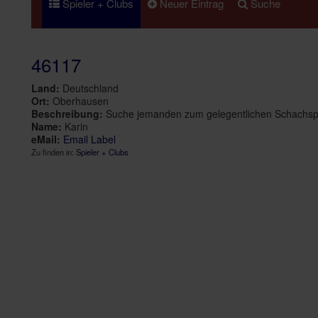
Spieler + Clubs
Neuer Eintrag
Suche
46117
Land:
Deutschland
Ort:
Oberhausen
Beschreibung:
Suche jemanden zum gelegentlichen Schachspiel
Name:
Karin
eMail:
Email Label
Zu finden in:
Spieler + Clubs