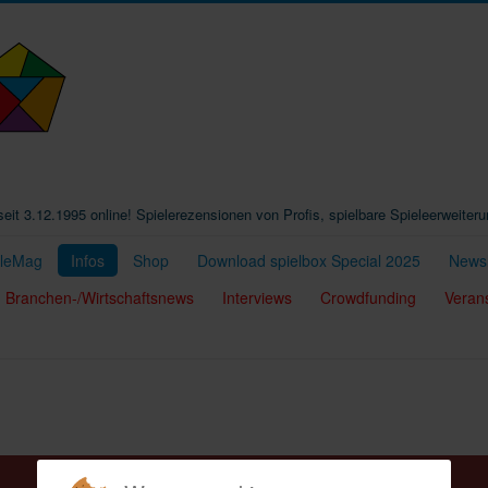
t seit 3.12.1995 online! Spielerezensionen von Profis, spielbare Spieleerweiter
eleMag
Infos
Shop
Download spielbox Special 2025
Newsl
Branchen-/Wirtschaftsnews
Interviews
Crowdfunding
Veran