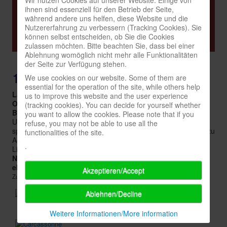
ihnen sind essenziell für den Betrieb der Seite,
Neuer Eintrag
Infos
während andere uns helfen, diese Website und die
Nutzererfahrung zu verbessern (Tracking Cookies). Sie
Shop
Suche
können selbst entscheiden, ob Sie die Cookies
zulassen möchten. Bitte beachten Sie, dass bei einer
Download spielbox Special 2025
Ablehnung womöglich nicht mehr alle Funktionalitäten
der Seite zur Verfügung stehen.
Newsletter
18055
We use cookies on our website. Some of them are
Spieledatenbank
essential for the operation of the site, while others help
Land:
Deutschland
us to improve this website and the user experience
Premium login
Ort:
Rostock
(tracking cookies). You can decide for yourself whether
Beschreibung:
"Heyhallo:-) Gibt es in Rostock oder
you want to allow the cookies. Please note that if you
Neuheiten-New Games
Umgebung nette Leute, die gern Brett- und Kartenspiele
refuse, you may not be able to use all the
spielen???? Gern auch Strategiespiele, von Zug um Zug bis zu
functionalities of the site.
Köpfe-Heads
Agricola, Puerto Rico und Co. Ja? Dann bitte melden..:-)
.
Lieben Gruss"
Preise-Awards
Name:
Daniel
eMail:
Email Label
Akzeptieren/Accept
Branchen-/Wirtschaftsnews
Zu finden in:
Spieler + Clubs
Interviews
Ablehnen/Decline
Crowdfunding
Weitere Informationen/More information
Veranstaltungen-Events