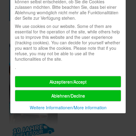
können selbst entscheiden, ob Sie die Cookies
zulassen möchten. Bitte beachten Sie, dass bei einer
In eigener Sache-On our own behalf
Ablehnung womöglich nicht mehr alle Funktionalitäten
der Seite zur Verfügung stehen.
Archivierte Meldungen-News archive
We use cookies on our website. Some of them are
essential for the operation of the site, while others help
us to improve this website and the user experience
(tracking cookies). You can decide for yourself whether
you want to allow the cookies. Please note that if you
refuse, you may not be able to use all the
functionalities of the site.
.
Akzeptieren/Accept
Ablehnen/Decline
Weitere Informationen/More information