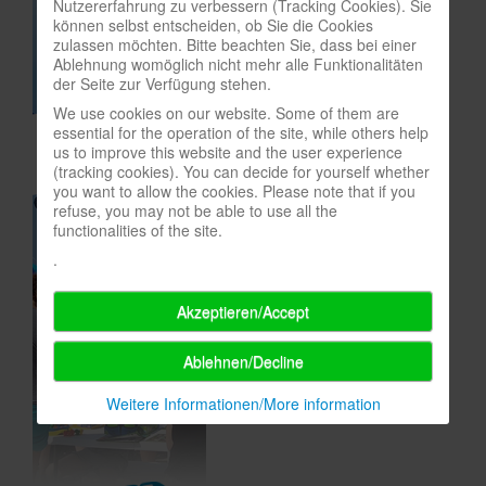
Nutzererfahrung zu verbessern (Tracking Cookies). Sie
können selbst entscheiden, ob Sie die Cookies
In eigener Sache-On our own behalf
zulassen möchten. Bitte beachten Sie, dass bei einer
Ablehnung womöglich nicht mehr alle Funktionalitäten
Archivierte Meldungen-News archive
der Seite zur Verfügung stehen.
We use cookies on our website. Some of them are
essential for the operation of the site, while others help
us to improve this website and the user experience
(tracking cookies). You can decide for yourself whether
you want to allow the cookies. Please note that if you
refuse, you may not be able to use all the
functionalities of the site.
.
Akzeptieren/Accept
Ablehnen/Decline
Weitere Informationen/More information