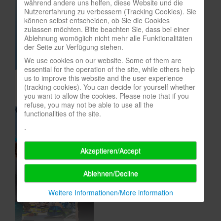
während andere uns helfen, diese Website und die
Nutzererfahrung zu verbessern (Tracking Cookies). Sie
In eigener Sache-On our own behalf
können selbst entscheiden, ob Sie die Cookies
zulassen möchten. Bitte beachten Sie, dass bei einer
Archivierte Meldungen-News archive
Ablehnung womöglich nicht mehr alle Funktionalitäten
der Seite zur Verfügung stehen.
We use cookies on our website. Some of them are
essential for the operation of the site, while others help
us to improve this website and the user experience
(tracking cookies). You can decide for yourself whether
you want to allow the cookies. Please note that if you
refuse, you may not be able to use all the
functionalities of the site.
.
Akzeptieren/Accept
Ablehnen/Decline
Weitere Informationen/More information