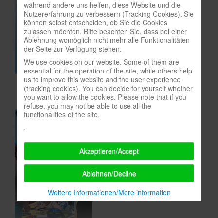
während andere uns helfen, diese Website und die
In eigener Sache-On our own behalf
Nutzererfahrung zu verbessern (Tracking Cookies). Sie
können selbst entscheiden, ob Sie die Cookies
Archivierte Meldungen-News archive
zulassen möchten. Bitte beachten Sie, dass bei einer
Ablehnung womöglich nicht mehr alle Funktionalitäten
der Seite zur Verfügung stehen.
We use cookies on our website. Some of them are
essential for the operation of the site, while others help
us to improve this website and the user experience
(tracking cookies). You can decide for yourself whether
you want to allow the cookies. Please note that if you
refuse, you may not be able to use all the
functionalities of the site.
.
Akzeptieren/Accept
Ablehnen/Decline
Weitere Informationen/More information