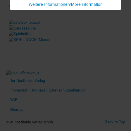
Weitere Informationen/More information
In eigener Sache-On our own behalf
Archivierte Meldungen-News archive
Der Nostheide Verlag
Impressum / Kontakt / Datenschutzerklärung
AGB
Sitemap
© w. nostheide verlag gmbh
Back to Top