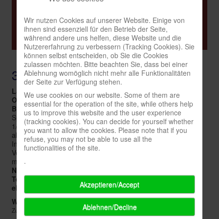
Neuer Eintrag
Infos
Wir nutzen Cookies auf unserer Website. Einige von
ihnen sind essenziell für den Betrieb der Seite,
Shop
Suche
während andere uns helfen, diese Website und die
Nutzererfahrung zu verbessern (Tracking Cookies). Sie
Download spielbox Special 2025
können selbst entscheiden, ob Sie die Cookies
zulassen möchten. Bitte beachten Sie, dass bei einer
Newsletter
35037
Ablehnung womöglich nicht mehr alle Funktionalitäten
der Seite zur Verfügung stehen.
Spieledatenbank
Land:
Deutschland
We use cookies on our website. Some of them are
Premium login
Ort:
Marburg
essential for the operation of the site, while others help
Beschreibung:
Jeden Mittwoch ab 19.00 Uhr treffen sich
us to improve this website and the user experience
Neuheiten-New Games
Spielerinnen und Spieler in der Spielebrücke, Ketzerbach 21
(tracking cookies). You can decide for yourself whether
1/2, 353037 Marburg. Jede Menge Spiele sind vorhanden,
you want to allow the cookies. Please note that if you
Köpfe-Heads
aktuelle Neuheiten werden von den Teilnehmern mitgebracht.
refuse, you may not be able to use all the
Informationen unter www.spielebruecke.de oder beim
functionalities of the site.
Preise-Awards
Veranstalter Martin Wehnert unter der Mailadresse
.
mwehnert@gmx.de
Branchen-/Wirtschaftsnews
Name:
Martin Wehnert
Telefon (mit Vorwahl):
0642151737
Interviews
Akzeptieren/Accept
eMail:
Email Label
Crowdfunding
Website:
Website Title
Ablehnen/Decline
Zu finden in:
Spieler + Clubs
Veranstaltungen-Events