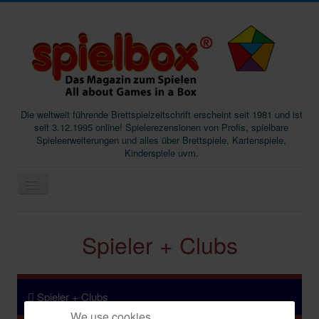
Die weltweit führende Brettspielzeitschrift erscheint seit 1981 und ist
seit 3.12.1995 online! Spielerezensionen von Profis, spielbare
Spieleerweiterungen und alles über Brettspiele, Kartenspiele,
Kinderspiele uvm.
Start
Spieler + Clubs
Magazine
Abos/Subscriptions
Podcast
Spieler + Clubs
We use cookies
SpieleMag