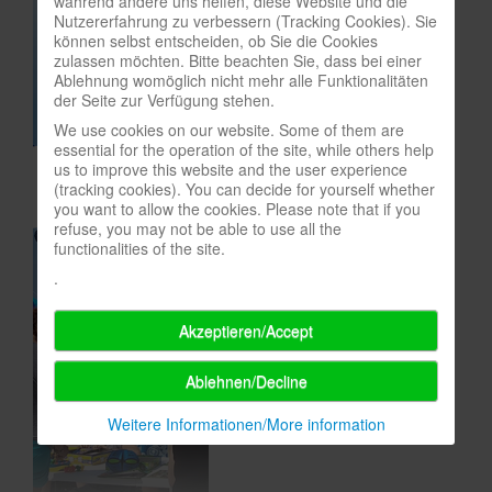
während andere uns helfen, diese Website und die
Nutzererfahrung zu verbessern (Tracking Cookies). Sie
In eigener Sache-On our own behalf
können selbst entscheiden, ob Sie die Cookies
zulassen möchten. Bitte beachten Sie, dass bei einer
Archivierte Meldungen-News archive
Ablehnung womöglich nicht mehr alle Funktionalitäten
der Seite zur Verfügung stehen.
We use cookies on our website. Some of them are
essential for the operation of the site, while others help
us to improve this website and the user experience
(tracking cookies). You can decide for yourself whether
you want to allow the cookies. Please note that if you
refuse, you may not be able to use all the
functionalities of the site.
.
Akzeptieren/Accept
Ablehnen/Decline
Weitere Informationen/More information