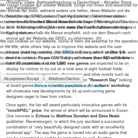
Diversity“ sowie „Brettspielforschung in Deutschland – Aktueller Stand
Wir nutzen Cookies auf unserer Website. Einige von ihnen sind essenziell für
und Perspektiven“.
den Betrieb der Seite, während andere uns helfen, diese Website und die
Nutzererfahrung zu verbessern (Tracking Cookies). Sie können selbst
Besucher der SPIEL müssen laut Veranstalter in allen Innenräumen
entscheiden, ob Sie die Cookies zulassen möchten. Bitte beachten Sie, dass
einen
medizinischen Mund-Nase-Schutz
tragen. Allerdings soll zum
bei einer Ablehnung womöglich nicht mehr alle Funktionalitäten der Seite zur
23.9. in Nordrhein-Westfalen eine
neue Corona-Schutzverordnung
in
Verfügung stehen.
Kraft treten, weshalb die Messe empfiehlt, sich vor dem Besuch noch
einmal auf der Website der SPIEL zu informieren.
(th)
We use cookies on our website. Some of them are essential for the operation
_____
of the site, while others help us to improve this website and the user
experience (tracking cookies). You can decide for yourself whether you want
It's just under two months until
SPIEL
in Essen, which on
Oct. 6-9
to allow the cookies. Please note that if you refuse, you may not be able to
wants to return to its pre-COVID days with
more than 950 exhibitors
use all the functionalities of the site.
from 56 countries
. Around
1,500 new games
are expected to be on
display for visitors to try out on a total area of eight football fields,
.
accompanied by tournaments, discussions and other events such as
Akzeptieren/Accept
Ablehnen/Decline
the
"Educators' Day"
for teachers or the first
"Research Day"
looking
at board games from a scientific perspective. An
authors' workshop
Weitere Informationen/More information
will showcase new developments by 24 up-and-coming game
designers eager to hear from visitors.
Once again, the fair will award particularly innovative games with its
"innoSPIEL" prize
, the winner of which will be announced in Essen.
One nominee is
Echoes
by
Matthew Dunstan and Dave Neale
(publisher: Ravensburger), to which the jury ascribed a successful
combination of "very beautifully designed cards with an excellently
produced app". The way the game is turned into an audio game that
can be assembled is said to be innovative as well. Another