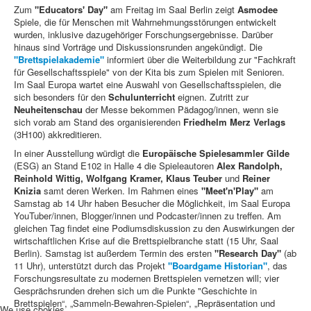
Zum
"Educators' Day"
am Freitag im Saal Berlin zeigt
Asmodee
Spiele, die für Menschen mit Wahrnehmungsstörungen entwickelt
wurden, inklusive dazugehöriger Forschungsergebnisse. Darüber
hinaus sind Vorträge und Diskussionsrunden angekündigt. Die
"Brettspielakademie"
informiert über die Weiterbildung zur "Fachkraft
für Gesellschaftsspiele" von der Kita bis zum Spielen mit Senioren.
Im Saal Europa wartet eine Auswahl von Gesellschaftsspielen, die
sich besonders für den
Schulunterricht
eignen. Zutritt zur
Neuheitenschau
der Messe bekommen Pädagog/innen, wenn sie
sich vorab am Stand des organisierenden
Friedhelm Merz Verlags
(3H100) akkreditieren.
In einer Ausstellung würdigt die
Europäische Spielesammler Gilde
(ESG) an Stand E102 in Halle 4 die Spieleautoren
Alex Randolph,
Reinhold Wittig, Wolfgang Kramer, Klaus Teuber
und
Reiner
Knizia
samt deren Werken. Im Rahmen eines
"Meet'n'Play"
am
Samstag ab 14 Uhr haben Besucher die Möglichkeit, im Saal Europa
YouTuber/innen, Blogger/innen und Podcaster/innen zu treffen. Am
gleichen Tag findet eine Podiumsdiskussion zu den Auswirkungen der
wirtschaftlichen Krise auf die Brettspielbranche statt (15 Uhr, Saal
Berlin). Samstag ist außerdem Termin des ersten
"Research Day"
(ab
11 Uhr), unterstützt durch das Projekt
"Boardgame Historian"
, das
Forschungsresultate zu modernen Brettspielen vernetzen will; vier
Gesprächsrunden drehen sich um die Punkte "Geschichte in
Brettspielen“, „Sammeln-Bewahren-Spielen“, „Repräsentation und
We use cookies