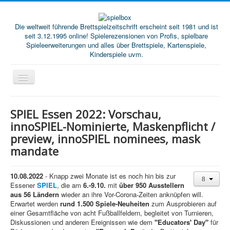
Die weltweit führende Brettspielzeitschrift erscheint seit 1981 und ist
seit 3.12.1995 online! Spielerezensionen von Profis, spielbare
Spieleerweiterungen und alles über Brettspiele, Kartenspiele,
Kinderspiele uvm.
Start
SPIEL Essen 2022: Vorschau,
Magazine
innoSPIEL-Nominierte, Maskenpflicht /
preview, innoSPIEL nominees, mask
Abos/Subscriptions
mandate
Podcast
SpieleMag
10.08.2022
- Knapp zwei Monate ist es noch hin bis zur
Essener
SPIEL
, die am
6.-9.10.
mit
über 950 Ausstellern
Infos
aus 56 Ländern
wieder an ihre Vor-Corona-Zeiten anknüpfen will.
Erwartet werden
rund 1.500 Spiele-Neuheiten
zum Ausprobieren auf
Shop
einer Gesamtfläche von acht Fußballfeldern, begleitet von Turnieren,
Diskussionen und anderen Ereignissen wie dem
"Educators' Day"
für
Download spielbox Special 2025