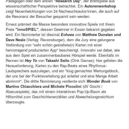
Pädagogen oder dem ersten
"Research Day
", der Brettspiele aus
wissenschaftlicher Perspektive betrachtet. Ein
Autorenworkshop
Newsletter
zeigt Neuentwicklungen von 24 Nachwuchsautor/innen, die auch auf
die Resonanz der Besucher gespannt sein werden.
Spieledatenbank
Erneut prämiert die Messe besonders innovative Spiele mit ihrem
Premium login
Preis
"innoSPIEL"
, dessen Gewinner in Essen bekannt gegeben
wird. Ein Nominierter ist diesmal
Echoes
von
Matthew Dunstan und
Neuheiten-New Games
Dave Neale
(Verlag: Ravensburger), dem die Jury eine gelungene
Verbindung von "sehr schön gestaltete(n) Karten mit einer
Köpfe-Heads
hervorragend produzierten App" bescheinigt. Innovativ sei dabei, wie
aus dem Spiel ein zusammenbaubares Hörspiel werde. Ebenfalls im
Preise-Awards
Rennen ist
Hey Yo
von
Takashi Saito
(Oink Games); hier gefielen die
Herausforderung, Karten zu den Rap-Beats eines Rhythmus-
Branchen-/Wirtschaftsnews
Lautsprechers auszulegen, und ein "klug gemachter Wertungsblock,
Interviews
der uns bei der Punkteverteilung gut anleitet und eine Menge Arbeit
abnimmt". Die dritte Nominierung verdiente sich
Wonder Book
von
Crowdfunding
Martino Chiacchiera und Michele Piccolini
(dV Giochi /
Abacusspiele), das mit einem interaktiven Pop-Up-Baum als
Veranstaltungen-Events
Hilfsmittel zum Geschichtenerzählen und Abwechslungsreichtum
überzeugte.
In eigener Sache-On our own behalf
Archivierte Meldungen-News archive