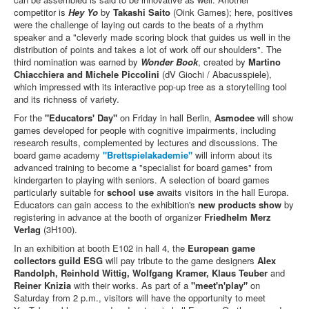
competitor is
Hey Yo
by
Takashi Saito
(Oink Games); here, positives
were the challenge of laying out cards to the beats of a rhythm
speaker and a "cleverly made scoring block that guides us well in the
distribution of points and takes a lot of work off our shoulders". The
third nomination was earned by
Wonder Book
, created by
Martino
Chiacchiera and Michele Piccolini
(dV Giochi / Abacusspiele),
which impressed with its interactive pop-up tree as a storytelling tool
and its richness of variety.
For the
"Educators' Day"
on Friday in hall Berlin,
Asmodee
will show
games developed for people with cognitive impairments, including
research results, complemented by lectures and discussions. The
board game academy
"Brettspielakademie"
will inform about its
advanced training to become a "specialist for board games" from
kindergarten to playing with seniors. A selection of board games
particularly suitable for
school use
awaits visitors in the hall Europa.
Educators can gain access to the exhibition's
new products show
by
registering in advance at the booth of organizer
Friedhelm Merz
Verlag
(3H100).
In an exhibition at booth E102 in hall 4, the
European game
collectors guild ESG
will pay tribute to the game designers
Alex
Randolph, Reinhold Wittig, Wolfgang Kramer, Klaus Teuber
and
Reiner Knizia
with their works. As part of a
"meet'n'play"
on
Saturday from 2 p.m., visitors will have the opportunity to meet