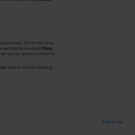
mpionships. For the first time,
ow well they've mastered
Klaus
 will also be attractive prizes for
mos
advises to keep checking
Back to Top