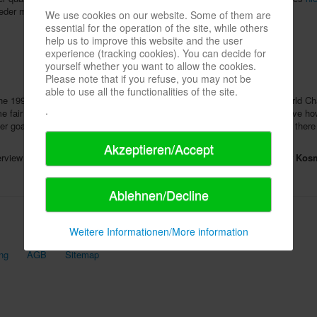
 wieder mal neue Termine dazukommen können.
(th)
We use cookies on our website. Some of them are
essential for the operation of the site, while others
help us to improve this website and the user
experience (tracking cookies). You can decide for
yourself whether you want to allow the cookies.
Please note that if you refuse, you may not be
able to use all the functionalities of the site.
he 1990s, from local events and national decisions to European and World Cha
.
me fair
SPIEL DOCH! in Dortmund
(April 28 to 30): participants can prove h
 goals; the victor can win a trip to the
European Championship
. But there
Akzeptieren/Accept
rview of the current season with registration is available
here
. Publisher
Kos
Ablehnen/Decline
Weitere Informationen/More information
ng
AGB
Sitemap