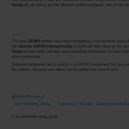
Verlag
rät, ab und zu auf der Website vorbeizuschauen, weil immer
_____
The best
CATAN
settlers have been competing in tournaments since t
the
German
CATAN
Championship
of 2023 will take place at the ga
Teuber's
best seller, perhaps recommending themselves for even higher
other contestants.
Everyone interested has to qualify in a
CATAN
tournament first; an ove
the website, because new dates can be added from time to time.
Der Nostheide Verlag
Impressum / Kontakt / Datenschutzerkläru
© w. nostheide verlag gmbh