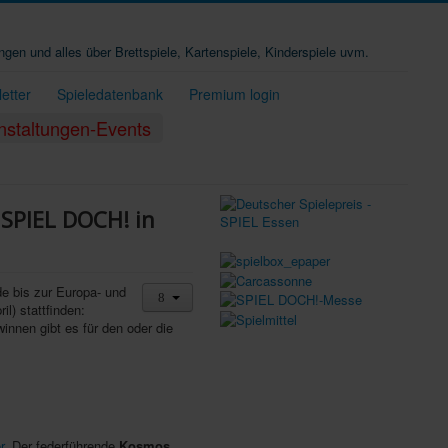
ungen und alles über Brettspiele, Kartenspiele, Kinderspiele uvm.
etter
Spieledatenbank
Premium login
nstaltungen-Events
SPIEL DOCH! in
de bis zur Europa- und
il) stattfinden:
innen gibt es für den oder die
r
. Der federführende
Kosmos