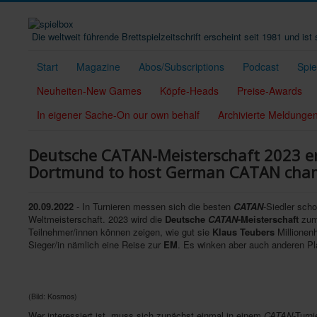
Die weltweit führende Brettspielzeitschrift erscheint seit 1981 und is
Start
Magazine
Abos/Subscriptions
Podcast
Spi
Neuheiten-New Games
Köpfe-Heads
Preise-Awards
In eigener Sache-On our own behalf
Archivierte Meldunge
Deutsche CATAN-Meisterschaft 2023 er
Dortmund to host German CATAN cham
20.09.2022
- In Turnieren messen sich die besten
CATAN
-Siedler sch
Weltmeisterschaft. 2023 wird die
Deutsche
CATAN
-Meisterschaft
zum 
Teilnehmer/innen können zeigen, wie gut sie
Klaus Teubers
Millionenh
Sieger/in nämlich eine Reise zur
EM
. Es winken aber auch anderen Pla
(Bild: Kosmos)
Wer interessiert ist, muss sich zunächst einmal in einem
CATAN
-Turn