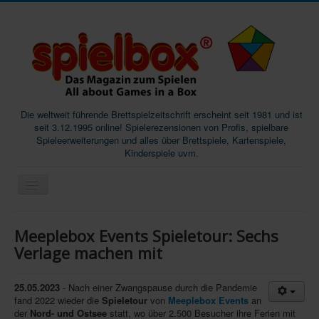
Die weltweit führende Brettspielzeitschrift erscheint seit 1981 und ist
seit 3.12.1995 online! Spielerezensionen von Profis, spielbare
Spieleerweiterungen und alles über Brettspiele, Kartenspiele,
Kinderspiele uvm.
Start
Meeplebox Events Spieletour: Sechs
Magazine
Verlage machen mit
Abos/Subscriptions
25.05.2023
- Nach einer Zwangspause durch die Pandemie
Podcast
fand 2022 wieder die
Spieletour
von
Meeplebox Events
an
der
Nord- und Ostsee
statt, wo über 2.500 Besucher ihre Ferien mit
SpieleMag