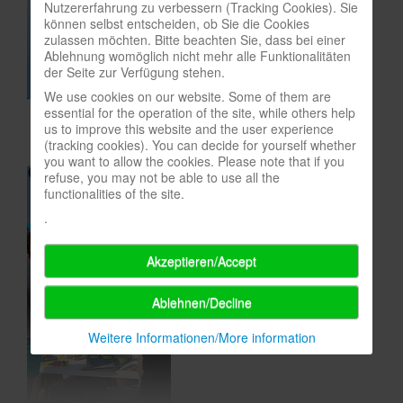
Nutzererfahrung zu verbessern (Tracking Cookies). Sie
können selbst entscheiden, ob Sie die Cookies
In eigener Sache-On our own behalf
zulassen möchten. Bitte beachten Sie, dass bei einer
Archivierte Meldungen-News archive
Ablehnung womöglich nicht mehr alle Funktionalitäten
der Seite zur Verfügung stehen.
We use cookies on our website. Some of them are
essential for the operation of the site, while others help
us to improve this website and the user experience
(tracking cookies). You can decide for yourself whether
you want to allow the cookies. Please note that if you
refuse, you may not be able to use all the
functionalities of the site.
.
Akzeptieren/Accept
Ablehnen/Decline
Weitere Informationen/More information