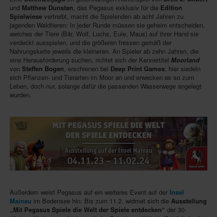
und
Matthew Dunstan
, das Pegasus exklusiv für die
Edition
In eigener Sache-On our own behalf
Spielwiese
vertreibt, macht die Spielenden ab acht Jahren zu
jagenden Waldtieren: In jeder Runde müssen sie geheim entscheiden,
Archivierte Meldungen-News archive
welches der Tiere (Bär, Wolf, Luchs, Eule, Maus) auf ihrer Hand sie
verdeckt ausspielen, und die größeren fressen gemäß der
Nahrungskette jeweils die kleineren. An Spieler ab zehn Jahren, die
eine Herausforderung suchen, richtet sich der Kennertitel
Moorland
von
Steffen Bogen
, erschienen bei
Deep Print Games
; hier siedeln
sich Pflanzen- und Tierarten im Moor an und erwecken es so zum
Leben, doch nur, solange dafür die passenden Wasserwege angelegt
wurden.
Außerdem weist Pegasus auf ein weiteres Event auf der
Insel
Mainau
im Bodensee hin: Bis zum 11.2. widmet sich die
Ausstellung
„Mit Pegasus Spiele die Welt der Spiele entdecken“
der 30-