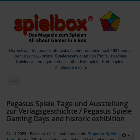
Die weltweit führende Brettspielzeitschrift erscheint seit 1981 und ist
seit 3.12.1995 online! Spielerezensionen von Profis, spielbare
Spieleerweiterungen und alles über Brettspiele, Kartenspiele,
Kinderspiele uvm.
Start
Pegasus Spiele Tage und Ausstellung
Magazine
zur Verlagsgeschichte / Pegasus Spiele
Gaming Days and historic exhibition
Abos/Subscriptions
Podcast
24.11.2023
- Bis zum 17.12. laufen noch die
Pegasus Spiele
SpieleMag
Tage:
Knapp 200 Spieleläden und -clubs in Deutschland und