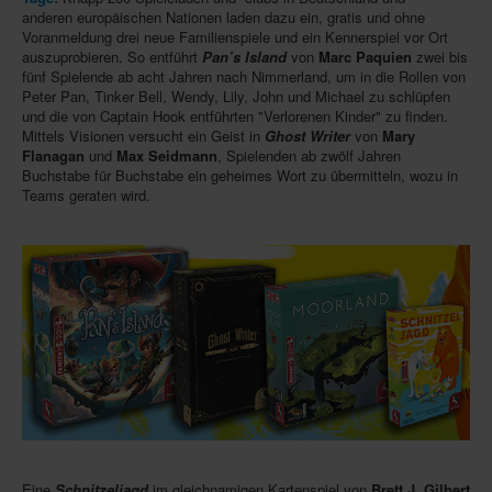
anderen europäischen Nationen laden dazu ein, gratis und ohne
Infos
Voranmeldung drei neue Familienspiele und ein Kennerspiel vor Ort
auszuprobieren. So entführt
Pan’s Island
von
Marc Paquien
zwei bis
Shop
fünf Spielende ab acht Jahren nach Nimmerland, um in die Rollen von
Peter Pan, Tinker Bell, Wendy, Lily, John und Michael zu schlüpfen
Download spielbox Special 2025
und die von Captain Hook entführten "Verlorenen Kinder" zu finden.
Mittels Visionen versucht ein Geist in
Ghost Writer
von
Mary
Newsletter
Flanagan
und
Max Seidmann
, Spielenden ab zwölf Jahren
Buchstabe für Buchstabe ein geheimes Wort zu übermitteln, wozu in
Spieledatenbank
Teams geraten wird.
Premium login
Neuheiten-New Games
Köpfe-Heads
Preise-Awards
Branchen-/Wirtschaftsnews
Interviews
Crowdfunding
Veranstaltungen-Events
Eine
Schnitzeljagd
im gleichnamigen Kartenspiel von
Brett J. Gilbert