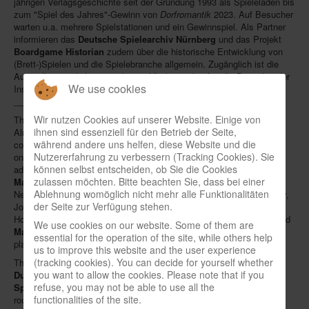
jährigen Verlagsgeschichte seit der Gründung 1993 als Spieleladen bis
zum "Spiel des Jahres"-Gewinn von
Dorfromantik
2023. Auf Besucher
warten u.a. mehrere Spielstationen und ein Gewinnspiel. Als Partner
informieren das
Deutsche Spielearchiv Nürnberg
und das Projekt
Boardgame Historian
zudem über die historische Entwicklung von
(Brett-)Spielen und die Spielebranche allgemein. Zugänglich ist die
Ausstellung täglich von 10 bis 16 Uhr kostenlos für alle Besucher der
We use cookies
Insel Mainau.
(th)
_____
Wir nutzen Cookies auf unserer Website. Einige von
The
Pegasus Spiele Gaming Days
are running until December 17:
ihnen sind essenziell für den Betrieb der Seite,
Almost 200 game stores and clubs in Germany and other European
während andere uns helfen, diese Website und die
countries are inviting players to try out three new family games and
Nutzererfahrung zu verbessern (Tracking Cookies). Sie
one expert game free of charge and without having to register in
können selbst entscheiden, ob Sie die Cookies
advance (titles may vary depending on language).
Pan's Island
by
zulassen möchten. Bitte beachten Sie, dass bei einer
Marc Paquien
brings two to five players ages eight and over to
Ablehnung womöglich nicht mehr alle Funktionalitäten
Neverland to take on the roles of Peter Pan, Tinker Bell, Wendy, Lily,
der Seite zur Verfügung stehen.
John and Michael and find the "lost children" kidnapped by Captain
Hook. Using visions, a ghost in
Ghost Writer
by
Mary Flanagan
and
We use cookies on our website. Some of them are
Max Seidmann
tries to convey a secret word letter by letter to
essential for the operation of the site, while others help
players guessing in teams.
us to improve this website and the user experience
(tracking cookies). You can decide for yourself whether
The card game
Prey Another Day
by
Brett J. Gilbert
and
Matthew
you want to allow the cookies. Please note that if you
Dunstan
, which Pegasus distributes exclusively for
Edition
refuse, you may not be able to use all the
Spielwiese
, turns players into forest animals on the hunt: In each
functionalities of the site.
round, they must secretly decide which of the animals (bear, wolf,