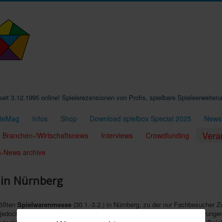
t seit 3.12.1995 online! Spielerezensionen von Profis, spielbare Spieleerweiter
eleMag
Infos
Shop
Download spielbox Special 2025
Newsl
Vera
Branchen-/Wirtschaftsnews
Interviews
Crowdfunding
n-News archive
s in Nürnberg
rößten
Spielwarenmesse
(30.1.-3.2.) in Nürnberg, zu der nur Fachbesucher Zu
d jedoch gerade renoviert, weshalb nun der
Ali Baba Spieleclub
eingesprungen 