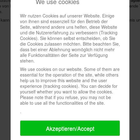
We use cookies
utschherrnstraße 10 richtet der Club
vom 09. bis 11.2. die Nürnberger Spie
lfe von Erklärpersonal ausprobieren können. Bieten soll die Auswahl passende
e.
Wir nutzen Cookies auf unserer Website. Einige
 kann von 13 bis 23 Uhr gespielt werden. Am Sonntag beginnt das Ereignis u
von ihnen sind essenziell für den Betrieb der
Seite, während andere uns helfen, diese Website
und die Nutzererfahrung zu verbessern (Tracking
Cookies). Sie können selbst entscheiden, ob Sie
die Cookies zulassen möchten. Bitte beachten Sie,
dass bei einer Ablehnung womöglich nicht mehr
alle Funktionalitäten der Seite zur Verfügung
stehen.
We use cookies on our website. Some of them are
essential for the operation of the site, while others
help us to improve this website and the user
experience (tracking cookies). You can decide for
yourself whether you want to allow the cookies.
Please note that if you refuse, you may not be
able to use all the functionalities of the site.
.
Akzeptieren/Accept