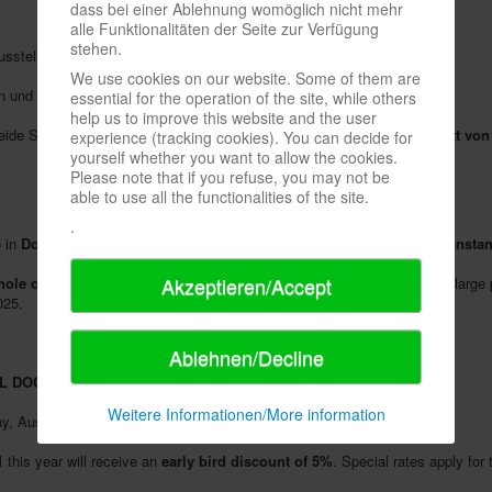
dass bei einer Ablehnung womöglich nicht mehr
alle Funktionalitäten der Seite zur Verfügung
stehen.
steller (vom Klein- bis zum Großverlag) vertreten.
We use cookies on our website. Some of them are
n und Besucher aus Deutschland, Österreich und der Schweiz.
essential for the operation of the site, while others
help us to improve this website and the user
 beide SPIEL DOCH!-Messen anmelden, erhalten einen
Frühbucherrabatt von
experience (tracking cookies). You can decide for
yourself whether you want to allow the cookies.
Please note that if you refuse, you may not be
able to use all the functionalities of the site.
.
5
in
Dortmund
(March 28-30, 2025) and in
Friedrichshafen on Lake Consta
Akzeptieren/Accept
ole of Hall 4
. This year, over 170 exhibitors and brands (from small to large
025.
Ablehnen/Decline
L DOCH! am Bodensee
2024.
Weitere Informationen/More information
y, Austria and Switzerland.
1
this year will receive an
early bird discount of 5%
. Special rates apply for