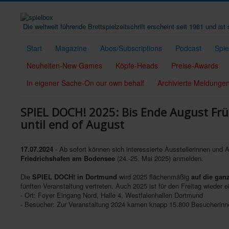
Die weltweit führende Brettspielzeitschrift erscheint seit 1981 und is
Start
Magazine
Abos/Subscriptions
Podcast
Spi
Neuheiten-New Games
Köpfe-Heads
Preise-Awards
In eigener Sache-On our own behalf
Archivierte Meldunge
SPIEL DOCH! 2025: Bis Ende August Früh
until end of August
17.07.2024
- Ab sofort können sich interessierte Ausstellerinnen und A
Friedrichshafen am Bodensee
(24.-25. Mai 2025) anmelden.
Die
SPIEL DOCH! in Dortmund
wird 2025 flächenmäßig
auf die ganz
fünften Veranstaltung vertreten. Auch 2025 ist für den Freitag wieder 
- Ort: Foyer Eingang Nord, Halle 4, Westfalenhallen Dortmund
- Besucher: Zur Veranstaltung 2024 kamen knapp 15.800 Besucherinn