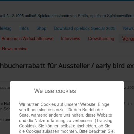
t seit 3.12.1995 online! Spielerezensionen von Profis, spielbare Spieleerweiter
eleMag
Infos
Shop
Download spielbox Special 2025
Newsl
Vera
Branchen-/Wirtschaftsnews
Interviews
Crowdfunding
n-News archive
bucherrabatt für Aussteller / early bird ex
ussteller für die
SPIEL DOCH!-Messen 2025
in
Dortmund
(28.-30. März 202
We use cookies
e Halle 4 erweitert
. 2024 waren über 170 Aussteller und Marken (vom Klein- 
Wir nutzen Cookies auf unserer Website. Einige
ein Schulklassentag geplant.
von ihnen sind essenziell für den Betrieb der
Seite, während andere uns helfen, diese Website
en und Besucher.
und die Nutzererfahrung zu verbessern (Tracking
Cookies). Sie können selbst entscheiden, ob Sie
die Cookies zulassen möchten. Bitte beachten Sie,