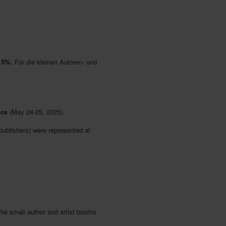
 5%
. Für die kleinen Autoren- und
nce
(May 24-25, 2025).
 publishers) were represented at
 the small author and artist booths