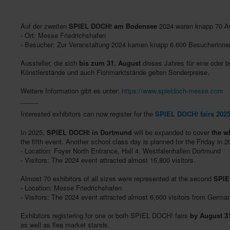
Auf der zweiten
SPIEL DOCH! am Bodensee
2024 waren knapp 70 Aus
- Ort: Messe Friedrichshafen
- Besucher: Zur Veranstaltung 2024 kamen knapp 6.600 Besucherinne
Aussteller, die sich
bis zum 31. August
dieses Jahres für eine oder
Künstlerstände und auch Flohmarktstände gelten Sonderpreise.
Weitere Information gibt es unter:
https://www.spieldoch-messe.com
_____
Interested exhibitors can now register for the
SPIEL DOCH! fairs 202
In 2025,
SPIEL DOCH! in Dortmund
will be expanded to cover
the wh
the fifth event. Another school class day is planned for the Friday in 2
- Location: Foyer North Entrance, Hall 4, Westfalenhallen Dortmund
- Visitors: The 2024 event attracted almost 15,800 visitors.
Almost 70 exhibitors of all sizes were represented at the second
SPIE
- Location: Messe Friedrichshafen
- Visitors: The 2024 event attracted almost 6,600 visitors from German
Exhibitors registering for one or both SPIEL DOCH! fairs
by August 3
as well as flea market stands.