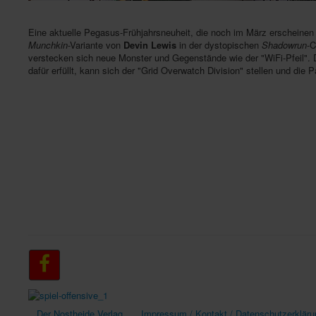
Eine aktuelle Pegasus-Frühjahrsneuheit, die noch im März erscheinen s
Munchkin
-Variante von
Devin Lewis
in der dystopischen
Shadowrun
-C
verstecken sich neue Monster und Gegenstände wie der "WiFi-Pfeil". 
dafür erfüllt, kann sich der "Grid Overwatch Division" stellen und die 
Der Nostheide Verlag
Impressum / Kontakt / Datenschutzerkläru