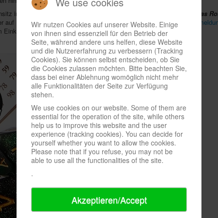
We use cookies
en hineinschnuppern können, unterstützt von erfahrenen Spielleitungen.
sitz im hessischen Friedberg sind Spielrunden zu
Avatar Legends – Das Ro
er auf Deutsch erscheinenden
Daggerheart
. Nötig ist hierzu eine
Voranmeldu
Wir nutzen Cookies auf unserer Website. Einige
 Einkaufen und bietet
Firmenführungen
an.
von ihnen sind essenziell für den Betrieb der
Seite, während andere uns helfen, diese Website
und die Nutzererfahrung zu verbessern (Tracking
Cookies). Sie können selbst entscheiden, ob Sie
die Cookies zulassen möchten. Bitte beachten Sie,
dass bei einer Ablehnung womöglich nicht mehr
alle Funktionalitäten der Seite zur Verfügung
stehen.
We use cookies on our website. Some of them are
essential for the operation of the site, while others
help us to improve this website and the user
experience (tracking cookies). You can decide for
yourself whether you want to allow the cookies.
Please note that if you refuse, you may not be
able to use all the functionalities of the site.
.
Akzeptieren/Accept