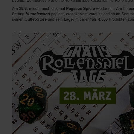
Events, wo Interessierte ohne Vorkenntnisse kostenlos ins Rollenspiel
Am
28.3.
mischt auch diesmal
Pegasus Spiele
wieder mit: Am Firmen
Setting
Humblewood
geplant, ergänzt vom voraussichtlich im Somm
seinen
Outlet-Store
und sein
Lager
mit mehr als 4.000 Produkten zum