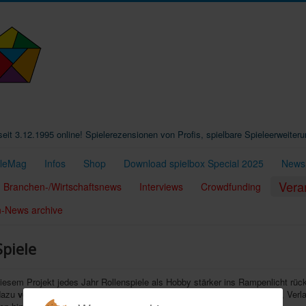
t seit 3.12.1995 online! Spielerezensionen von Profis, spielbare Spieleerweiter
eleMag
Infos
Shop
Download spielbox Special 2025
Newsl
Vera
Branchen-/Wirtschaftsnews
Interviews
Crowdfunding
n-News archive
Spiele
diesem Projekt jedes Jahr Rollenspiele als Hobby stärker ins Rampenlicht rü
 dazu
vom 23. bis 28.3.
u.a. Spieleclubs, Vereine, Bibliotheken, Museen, Verl