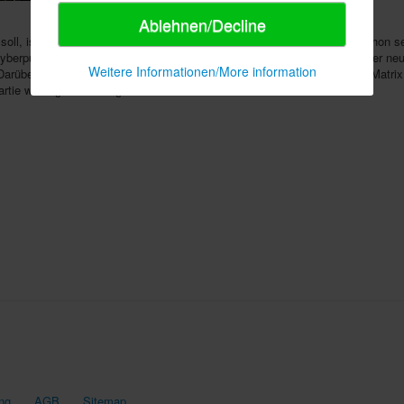
Ablehnen/Decline
oll, ist die Erweiterung
Munchkin Shadowrun: Hack die Zukunft
. Schon se
yberpunkwelt und wird nun um
112 zusätzliche Karten
ausgebaut. Hinter neu
Weitere Informationen/More information
Darüber hinaus fügen Matrixkarten eine neue Siegoption hinzu: Wer die Matri
Partie womöglich direkt gewinnen.
ng
AGB
Sitemap